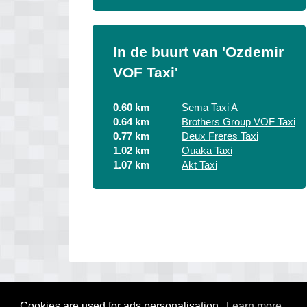
In de buurt van 'Ozdemir
VOF Taxi'
0.60 km
Sema Taxi A
0.64 km
Brothers Group VOF Taxi
0.77 km
Deux Freres Taxi
1.02 km
Ouaka Taxi
1.07 km
Akt Taxi
Cookies are used for ads personalisation.
Learn more